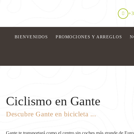
+3
BIENVENIDOS
PROMOCIONES Y ARREGLOS
N
Ciclismo en Gante
Descubre Gante en bicicleta ...
Gante te transportará como el centro sin coches más grande de Europ