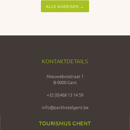
ALLE ANZEIGEN →
KONTAKTDETAILS
Nieuwebosstraat 1
B-9000 Gent
+32 (0)468 13 14 59
info@parkhotelgent.be
TOURISMUS GHENT