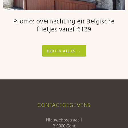
Promo: overnachting en Belgische
frietjes vanaf €129
BEKIJK ALLES →
CONTACTGEGEVENS
Nieuwebosstraat 1
B-9000 Gent