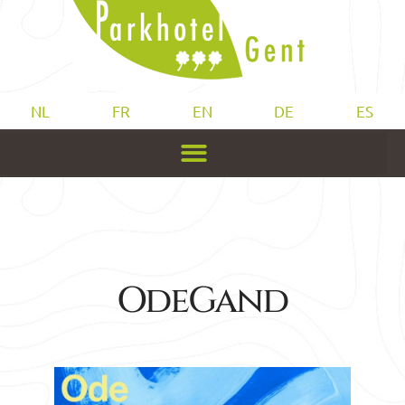
NL
FR
EN
DE
ES
OdeGand