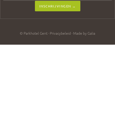
INSCHRIJVINGEN →
© Parkhotel Gent ·
Privacybeleid
·
Made by Galia